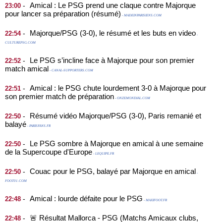
Amical : Le PSG prend une claque contre Majorque
-
23:00
pour lancer sa préparation (résumé)
- MADEINPARISIENS.COM
Majorque/PSG (3-0), le résumé et les buts en video
-
22:54
-
CULTUREPSG.COM
Le PSG s’incline face à Majorque pour son premier
-
22:52
match amical
- CANAL-SUPPORTERS.COM
Amical : le PSG chute lourdement 3-0 à Majorque pour
-
22:51
son premier match de préparation
- ONZEMONDIAL.COM
Résumé vidéo Majorque/PSG (3-0), Paris remanié et
-
22:50
balayé
- PARISFANS.FR
Le PSG sombre à Majorque en amical à une semaine
-
22:50
de la Supercoupe d'Europe
- LEQUIPE.FR
Couac pour le PSG, balayé par Majorque en amical
-
22:50
-
FOOT01.COM
Amical : lourde défaite pour le PSG
-
22:48
- MAXIFOOT.FR
🚨 Résultat Mallorca - PSG (Matchs Amicaux clubs,
-
22:48