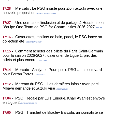
Mercato : Le PSG insiste pour Zion Suzuki avec une
-
17:28
nouvelle proposition
- MADEINPARISIENS.COM
Une semaine d'inclusion et de partage à Houston pour
-
17:27
l'équipe One Team de PSG for Communities 2026-2027
- PSG.FR
Casquettes, maillots de bain, padel, le PSG lance sa
-
17:16
collection été
- CULTUREPSG.COM
Comment acheter des billets du Paris Saint-Germain
-
17:15
pour la saison 2026-2027 : calendrier de Ligue 1, prix des
billets et plus encore
- GOAL.COM
Mercato - Analyse : Pourquoi le PSG a un boulevard
-
17:14
pour Ferran Torres
- LE10SPORT
Mercato du PSG – Les dernières infos : Ayari parti,
-
17:12
Mbaye demandé et Suzuki visé
- PARISFANS.FR
PSG. Recalé par Luis Enrique, Khalil Ayari est envoyé
-
17:04
en Ligue 2
- KICKFOOTBALL.FR
PSG : Transfert de Bradley Barcola, un journaliste se
-
17:00