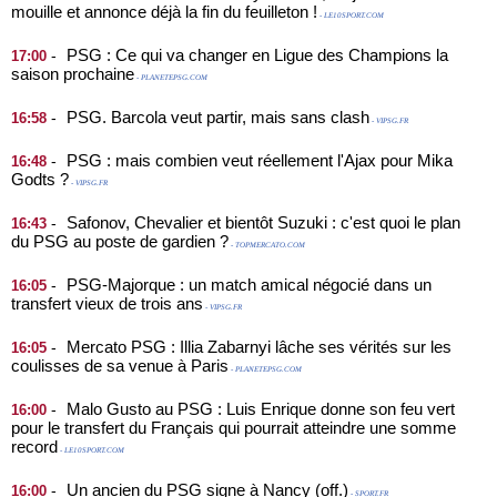
mouille et annonce déjà la fin du feuilleton !
- LE10SPORT.COM
PSG : Ce qui va changer en Ligue des Champions la
-
17:00
saison prochaine
- PLANETEPSG.COM
PSG. Barcola veut partir, mais sans clash
-
16:58
- VIPSG.FR
PSG : mais combien veut réellement l'Ajax pour Mika
-
16:48
Godts ?
- VIPSG.FR
Safonov, Chevalier et bientôt Suzuki : c'est quoi le plan
-
16:43
du PSG au poste de gardien ?
- TOPMERCATO.COM
PSG-Majorque : un match amical négocié dans un
-
16:05
transfert vieux de trois ans
- VIPSG.FR
Mercato PSG : Illia Zabarnyi lâche ses vérités sur les
-
16:05
coulisses de sa venue à Paris
- PLANETEPSG.COM
Malo Gusto au PSG : Luis Enrique donne son feu vert
-
16:00
pour le transfert du Français qui pourrait atteindre une somme
record
- LE10SPORT.COM
Un ancien du PSG signe à Nancy (off.)
-
16:00
- SPORT.FR