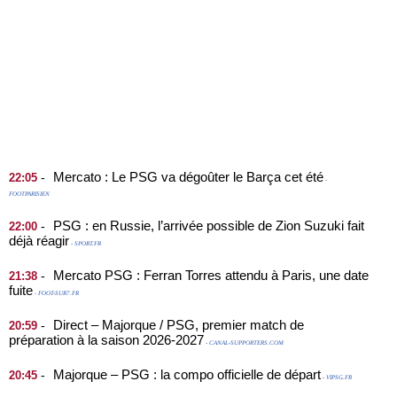
Mercato : Le PSG va dégoûter le Barça cet été
-
22:05
-
FOOTPARISIEN
PSG : en Russie, l’arrivée possible de Zion Suzuki fait
-
22:00
déjà réagir
- SPORT.FR
Mercato PSG : Ferran Torres attendu à Paris, une date
-
21:38
fuite
- FOOT-SUR7.FR
Direct – Majorque / PSG, premier match de
-
20:59
préparation à la saison 2026-2027
- CANAL-SUPPORTERS.COM
Majorque – PSG : la compo officielle de départ
-
20:45
- VIPSG.FR