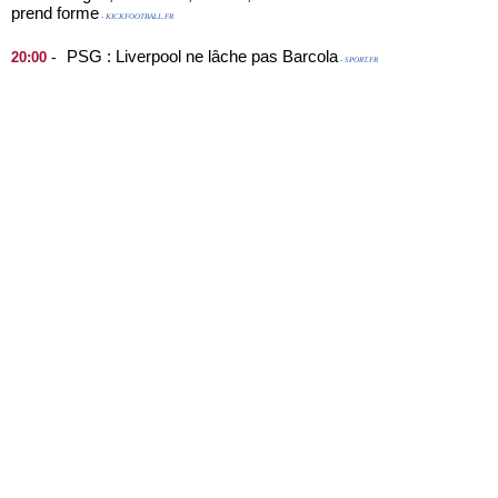
prend forme
- KICKFOOTBALL.FR
PSG : Liverpool ne lâche pas Barcola
-
20:00
- SPORT.FR