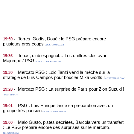
Torres, Godts, Doué : le PSG prépare encore
-
19:59
plusieurs gros coups
- KICKFOOTBALL.FR
Tenas, club espagnol… Les chiffres clés avant
-
19:36
Majorque / PSG
- CANAL-SUPPORTERS.COM
Mercato PSG : Loic Tanzi vend la mèche sur la
-
19:30
stratégie de Luis Campos pour boucler Mika Godts !
- PLANETEPSG.COM
Mercato PSG : La surprise de Paris pour Zion Suzuki !
-
19:28
- FOOT-SUR7.FR
PSG : Luis Enrique lance sa préparation avec un
-
19:01
groupe très parisien
- BUTFOOTBALLCLUB.FR
Malo Gusto, pistes secrètes, Barcola vers un transfert
-
19:00
: Le PSG prépare encore des surprises sur le mercato
-
LE10SPORT.COM