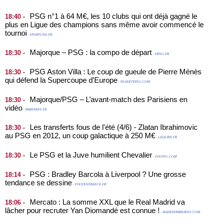
PSG n°1 à 64 M€, les 10 clubs qui ont déjà gagné le
-
18:40
plus en Ligue des champions sans même avoir commencé le
tournoi
- SPORTUNE.FR
Majorque – PSG : la compo de départ
-
18:30
- VIPSG.FR
PSG Aston Villa : Le coup de gueule de Pierre Ménès
-
18:30
qui défend la Supercoupe d'Europe
- PLANETEPSG.COM
Majorque/PSG – L’avant-match des Parisiens en
-
18:30
vidéo
- PARISFANS.FR
Les transferts fous de l'été (4/6) - Zlatan Ibrahimovic
-
18:30
au PSG en 2012, un coup galactique à 250 M€
- LEQUIPE.FR
Le PSG et la Juve humilient Chevalier
-
18:30
- FOOT01.COM
PSG : Bradley Barcola à Liverpool ? Une grosse
-
18:14
tendance se dessine
- FOOTENFRANCE.FR
Mercato : La somme XXL que le Real Madrid va
-
18:06
lâcher pour recruter Yan Diomandé est connue !
- MADEINPARISIENS.COM