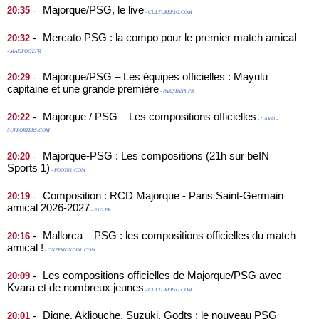
Majorque/PSG, le live
-
20:35
- CULTUREPSG.COM
Mercato PSG : la compo pour le premier match amical
-
20:32
- MAXIFOOT.FR
Majorque/PSG – Les équipes officielles : Mayulu
-
20:29
capitaine et une grande première
- PARISFANS.FR
Majorque / PSG – Les compositions officielles
-
20:22
- CANAL-
SUPPORTERS.COM
Majorque-PSG : Les compositions (21h sur beIN
-
20:20
Sports 1)
- FOOT01.COM
Composition : RCD Majorque - Paris Saint-Germain
-
20:19
amical 2026-2027
- PSG.FR
Mallorca – PSG : les compositions officielles du match
-
20:16
amical !
- ONZEMONDIAL.COM
Les compositions officielles de Majorque/PSG avec
-
20:09
Kvara et de nombreux jeunes
- CULTUREPSG.COM
Digne, Akliouche, Suzuki, Godts : le nouveau PSG
-
20:01