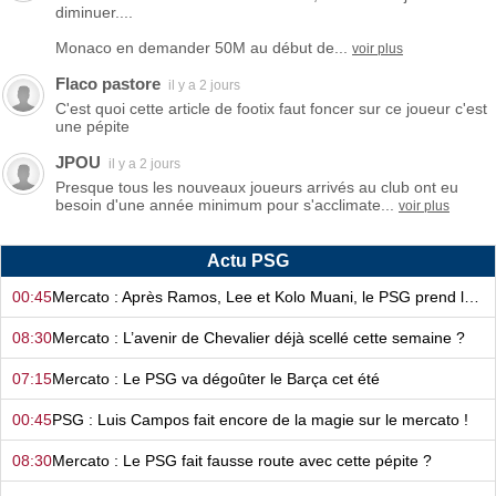
diminuer....
Monaco en demander 50M au début de...
voir plus
Flaco pastore
il y a 2 jours
C'est quoi cette article de footix faut foncer sur ce joueur c'est
une pépite
JPOU
il y a 2 jours
Presque tous les nouveaux joueurs arrivés au club ont eu
besoin d'une année minimum pour s'acclimate...
voir plus
Actu PSG
00:45
Mercato : Après Ramos, Lee et Kolo Muani, le PSG prend la confiance !
08:30
Mercato : L’avenir de Chevalier déjà scellé cette semaine ?
07:15
Mercato : Le PSG va dégoûter le Barça cet été
00:45
PSG : Luis Campos fait encore de la magie sur le mercato !
08:30
Mercato : Le PSG fait fausse route avec cette pépite ?