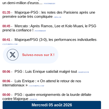
un demi-million d’euros…
- FOOTPARISIEN
Majorque-PSG : les notes des Parisiens après une
-
01:35
première sortie très compliquée
- VIPSG.FR
Mercato : Après Ramos, Lee et Kolo Muani, le PSG
-
00:45
prend la confiance !
- FOOTPARISIEN
Majorque/PSG (3-0), les performances individuelles
-
00:41
-
CULTUREPSG.COM
Suivez-nous sur X !
PSG : Luis Enrique satisfait malgré tout
-
00:06
- MAXIFOOT.FR
Luis Enrique : « On attend le retour de nos
-
00:06
internationaux »
- CULTUREPSG.COM
PSG : quatre enseignements de la lourde défaite
-
00:00
contre Majorque
- SPORT.FR
Mercredi 05 août 2026