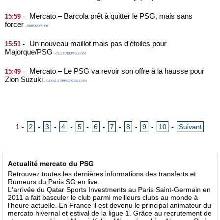
Mercato – Barcola prêt à quitter le PSG, mais sans
-
15:59
forcer
- PARISFANS.FR
Un nouveau maillot mais pas d'étoiles pour
-
15:51
Majorque/PSG
- CULTUREPSG.COM
Mercato – Le PSG va revoir son offre à la hausse pour
-
15:49
Zion Suzuki
- CANAL-SUPPORTERS.COM
1
-
2
-
3
-
4
-
5
-
6
-
7
-
8
-
9
-
10
-
Suivant
Actualité mercato du PSG
Retrouvez toutes les dernières informations des transferts et
Rumeurs du Paris SG en live.
L'arrivée du Qatar Sports Investments au Paris Saint-Germain en
2011 a fait basculer le club parmi meilleurs clubs au monde à
l’heure actuelle. En France il est devenu le principal animateur du
mercato hivernal et estival de la ligue 1. Grâce au recrutement de