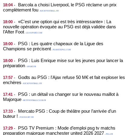
Barcola a choisi Liverpool, le PSG réclame un prix
-
18:04
complètement fou
- KICKFOOTBALL.FR
«C'est une option qui est très intéressante» : La
-
18:00
nouvelle opération évoquée au PSG est déjà validée dans
l’After Foot
- LE10SPORT.COM
PSG : Les quatre chapeaux de la Ligue des
-
18:00
Champions se précisent
- PLANETEPSG.COM
PSG : Luis Enrique mise sur les jeunes pour lancer la
-
18:00
préparation
- SPORT.FR
Godts au PSG : l'Ajax refuse 50 M€ et fait exploser les
-
17:57
enchères
- KICKFOOTBALL.FR
PSG : un détail va changer sur le nouveau maillot à
-
17:41
Majorque
- BUTFOOTBALLCLUB.FR
Mercato PSG : Coup de théâtre pour l’arrivée d’un
-
17:33
buteur !
- FOOT-SUR7.FR
PSG TV Premium : Mode d’emploi psg tv matchs
-
17:29
preparation majorque manchester united 2026 2027
- PSG.FR