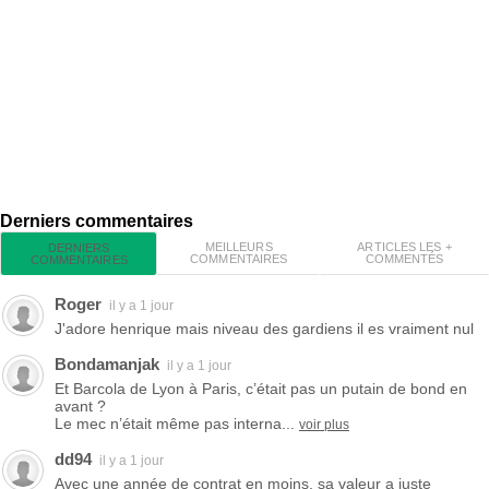
Derniers commentaires
MEILLEURS
ARTICLES LES +
DERNIERS
COMMENTAIRES
COMMENTÉS
COMMENTAIRES
Roger
il y a 1 jour
J'adore henrique mais niveau des gardiens il es vraiment nul
Bondamanjak
il y a 1 jour
Et Barcola de Lyon à Paris, c’était pas un putain de bond en
avant ?
Le mec n’était même pas interna...
voir plus
dd94
il y a 1 jour
Avec une année de contrat en moins, sa valeur a juste